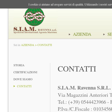
I cookie ci aiutano ad erogare servizi di qualità. Utilizzando i nostri ser
AZIENDA
SE
Sei in
AZIENDA > CONTATTI
STORIA
CONTATTI
CERTIFICAZIONI
DOVE SIAMO
S.I.A.M. Ravenna S.R.L.
CONTATTI
Via Magazzini Anteriori T
Tel.: (+39) 0544423966 -
P.Iva /C.Fiscale : 010345